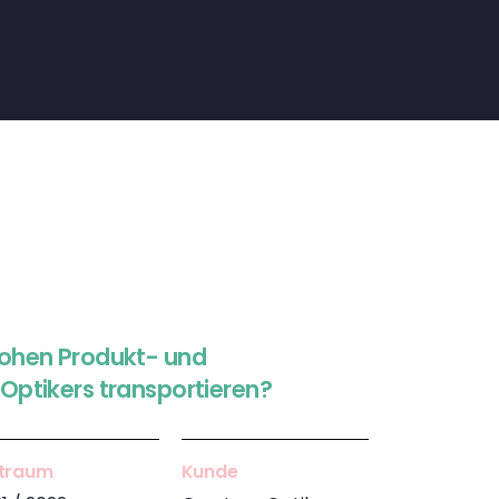
hohen Produkt- und
Optikers transportieren?
itraum
Kunde