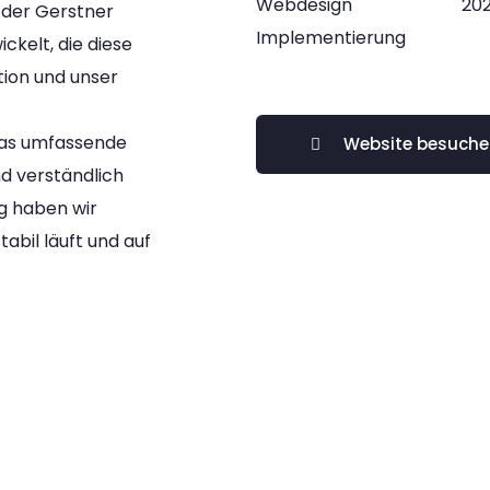
Webdesign
202
 der Gerstner
Implementierung
ckelt, die diese
tion und unser
 das umfassende
Website besuch
d verständlich
g haben wir
tabil läuft und auf