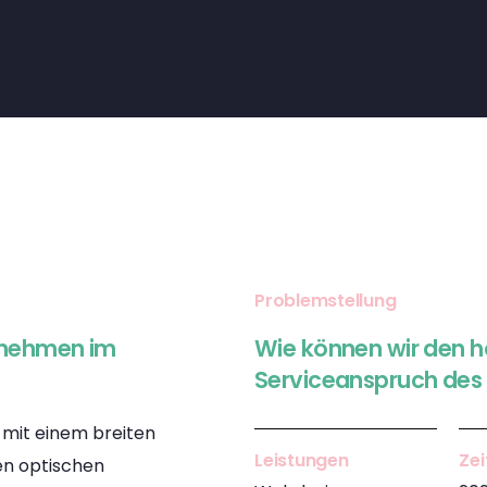
Problemstellung
ernehmen im
Wie können wir den 
Serviceanspruch des 
 mit einem breiten
Leistungen
Ze
en optischen